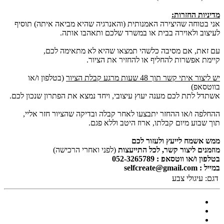
מדיניות החזרות:
אני בטוחה שהיצירה האמנותית (והאנרגיה שהיא מביאה איתה) תוסיף
לעיצוב ולאוירה בבית או במשרד שלכם ותאהבו אותה.
עם זאת, אם מסיבה כלשהי תמצאו שהיא לא מתאימה לכם,
קיימת אפשרות להחליף או להחזיר את הציור.
יש ליצור איתי קשר תוך 48 שעות מרגע קבלת הציור
(בטלפון ו/או
בווטסאפ)
אשתדל לתת לכם מענה יעוץ עיצובי, ויחד נמצא את הפתרון שנכון לכם.
ההחלפה ו/או ההחזר יתבצעו לאחר קבלה ובדיקה שהציור חזר אליי,
תוך שבוע מיום קבלתו, ארוז היטב וללא פגם.
ממש אשמח לייעץ ולעזור לכם
מוזמנים ליצור קשר, לכל התייעצות
(לפני ואחרי הרכישה)
בטלפון ו/או ווטסאפ : 052-3265789
במייל : selfcreate@gmail.com
דגם:
עיגולי צבע