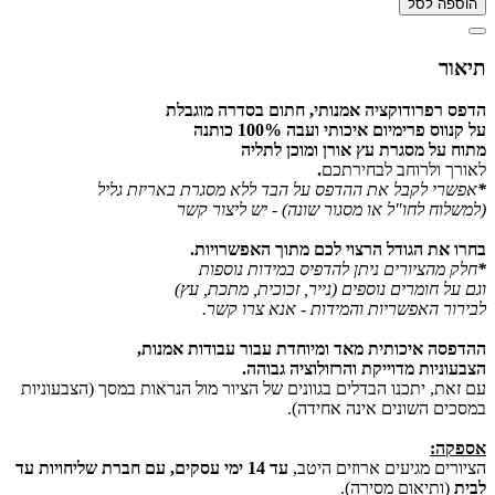
הוספה לסל
תיאור
הדפס רפרודוקציה אמנותי, חתום בסדרה מוגבלת
על קנווס פרימיום איכותי ועבה 100% כותנה
מתוח על מסגרת עץ אורן ומוכן לתליה
לאורך ולרוחב לבחירתכם
.
*
אפשרי לקבל את ההדפס על הבד ללא מסגרת באריזת גליל
(למשלוח לחו"ל או מסגור שונה) - יש ליצור קשר
בחרו את הגודל הרצוי לכם מתוך האפשרויות.
*
חלק מהציורים ניתן להדפיס במידות נוספות
וגם על חומרים נוספים (נייר, זכוכית, מתכת, עץ)
לבירור האפשריות והמידות - אנא צרו קשר.
ההדפסה איכותית מאד ומיוחדת עבור עבודות אמנות,
הצבעוניות מדוייקת והרזולוציה גבוהה.
עם זאת, יתכנו הבדלים בגוונים של הציור מול הנראות במסך (הצבעוניות
במסכים השונים אינה אחידה).
אספקה:
הציורים מגיעים ארוזים היטב,
עד 14 ימי עסקים, עם חברת שליחויות עד
לבית
(ותיאום מסירה).